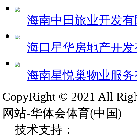
海南中田旅业开发有
海口星华房地产开发
海南星悦巢物业服务
CopyRight © 2021 All
网站-华体会体育(中国)
技术支持：