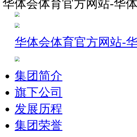
华体会体育官方网站-华体
华体会体育官方网站-华
集团简介
旗下公司
发展历程
集团荣誉