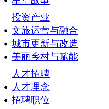
星华故事
投资产业
文旅运营与融合
城市更新与改造
美丽乡村与赋能
人才招聘
人才理念
招聘职位