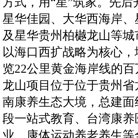
方式，用“星”筑家。先
星华佳园、大华西海岸、
及星华贵州柏樾龙山等城
以海口西扩战略为核心，
览22公里黄金海岸线的
龙山项目位于位于贵州省龙
南康养生态大境，总建面
段一站式教育、台湾康养
业、康体运动养老养生等全