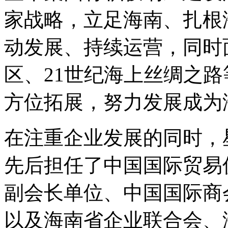
家战略，立足海南、扎根
动发展、持续运营，同时
区、21世纪海上丝绸之
方位拓展，努力发展成为
在注重企业发展的同时，
先后担任了中国国际贸易
副会长单位、中国国际商
以及海南省企业联合会、