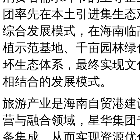
团率先在本土引进集生态
综合发展模式，在海南临
植示范基地、千亩园林绿
环生态体系，最终实现文
相结合的发展模式。
旅游产业是海南自贸港建
营与融合领域，星华集团
条集成，从而实现资源优