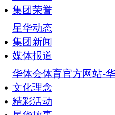
集团荣誉
星华动态
集团新闻
媒体报道
华体会体育官方网站-华
文化理念
精彩活动