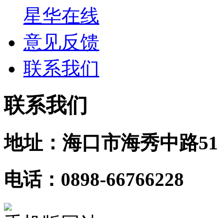
星华在线
意见反馈
联系我们
联系我们
地址：海口市海秀中路51
电话：0898-66766228