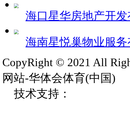
海口星华房地产开发
海南星悦巢物业服务
CopyRight © 2021 All
网站-华体会体育(中国)
技术支持：